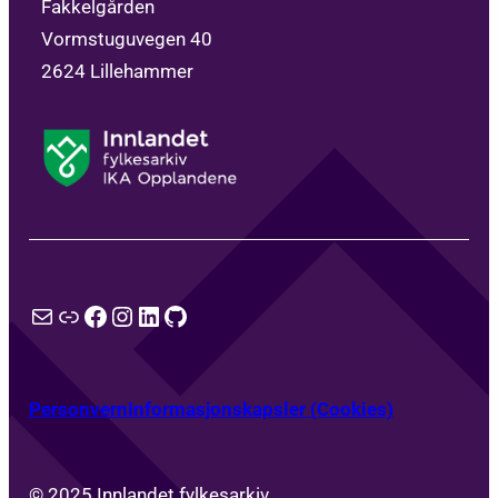
Fakkelgården
Vormstuguvegen 40
2624 Lillehammer
E-post
Lenke
Facebook
Instagram
LinkedIn
GitHub
Personvern
Informasjonskapsler (Cookies)
© 2025 Innlandet fylkesarkiv