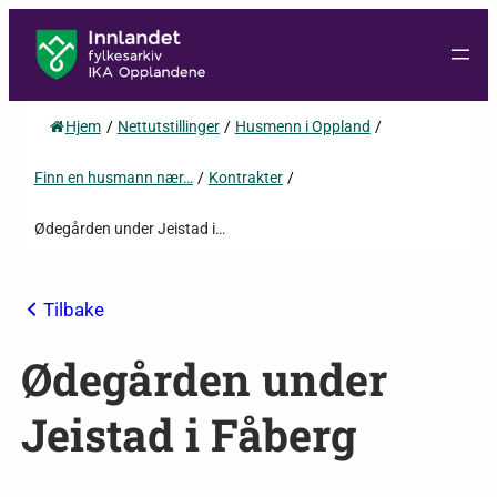
Hjem
/
Nettutstillinger
/
Husmenn i Oppland
/
Finn en husmann nær…
/
Kontrakter
/
Ødegården under Jeistad i…
Tilbake
Ødegården under
Jeistad i Fåberg