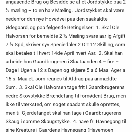
angaaende Brug og Besiddelse af et Jordstykke paa 2
½ mæling – to en halv Mæling. Jordstykket skal være
nedenfor den nye Hovedvei paa den saakaldte
Ødegaard, og paa følgende Betingelser: 1. Skal Ole
Halvorsen for bemeldte 2 ½ Mæling svare aarlig Afgift
7 ½ Spd, skriver syv Speciedaler 2 Ort 12 Skilling, som
skal betales til hvert 14de April hvert Aar. 2. Skal han
arbeide hos Gaardbrugeren i Slaataanden 4 – fire –
Dage i Ugen a 12 s Dagen og skjære 5 a 6 Maal Ager a
16 s. Maalet. som regnes til Afdrag paa anmældte
Sum. 3. Skal Ole Halvorsen tage frit i Gaardbrugerens
nedre Skovstykke Brændefang til fornødent Brug, men
ikke til værksted, om noget saadant skulle oprettes,
men til Gjerdefanget skal han tage i Gaardbrugerens
Skaug i samme Skaugstykke. 4. have fri Havnegang til
sine Kreature i Gaardens Havnegang (Havemoen