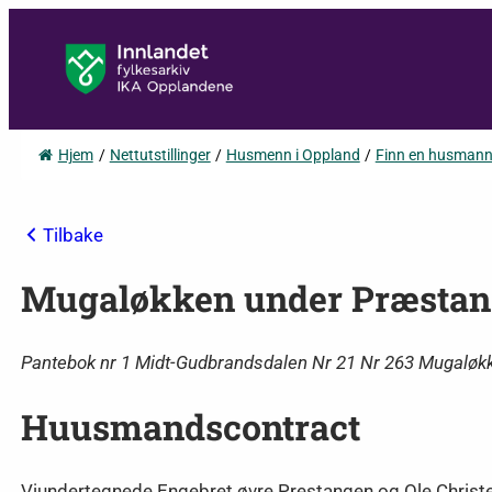
Hjem
/
Nettutstillinger
/
Husmenn i Oppland
/
Finn en husman
Tilbake
Mugaløkken under Præstan
Pantebok nr 1 Midt-Gudbrandsdalen Nr 21 Nr 263 Mugaløk
Huusmandscontract
Viundertegnede Engebret øvre Prestangen og Ole Christen