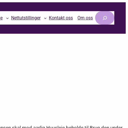
Søk
le
Nettutstillinger
Kontakt oss
Om oss
nsen skal mod aarlig Huusleie beholde til Brug den under