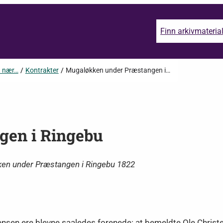
Finn arkivmateria
n nær…
/
Kontrakter
/
Mugaløkken under Præstangen i…
gen i Ringebu
ken under Præstangen i Ringebu 1822
sen ere blevne saaledes forenede: at bemeldte Ole Christe