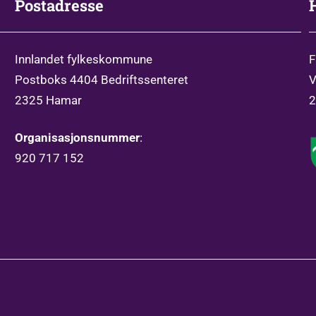
Postadresse
Innlandet fylkeskommune
F
Postboks 4404 Bedriftssenteret
V
2325 Hamar
2
Organisasjonsnummer
:
920 717 152