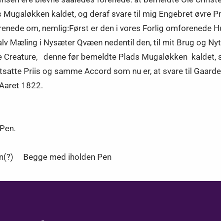
Mugaløkken kaldet, og deraf svare til mig Engebret øvre Pr
enede om, nemlig:Først er den i vores Forlig omforenede Hu
 Mæling i Nysæter Qvæen nedentil den, til mit Brug og Nytt
ne Creature, denne før bemeldte Plads Mugaløkken kaldet, 
satte Priis og samme Accord som nu er, at svare til Gaarde
Aaret 1822.
Pen.
ten(?) Begge med iholden Pen