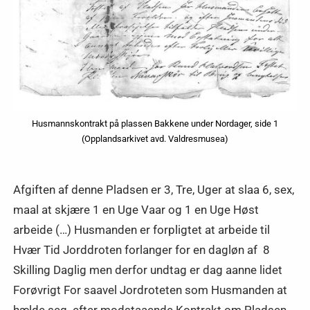
Husmannskontrakt på plassen Bakkene under Nordager, side 1
(Opplandsarkivet avd. Valdresmusea)
Afgiften af denne Pladsen er 3, Tre, Uger at slaa 6, sex,
maal at skjære 1 en Uge Vaar og 1 en Uge Høst
arbeide (…) Husmanden er forpligtet at arbeide til
Hvær Tid Jorddroten forlanger for en dagløn af 8
Skilling Daglig men derfor undtag er dag aanne lidet
Forøvrigt For saavel Jordroteten som Husmanden at
hælde seg efter modstaaende Kontrakt om Pladsen