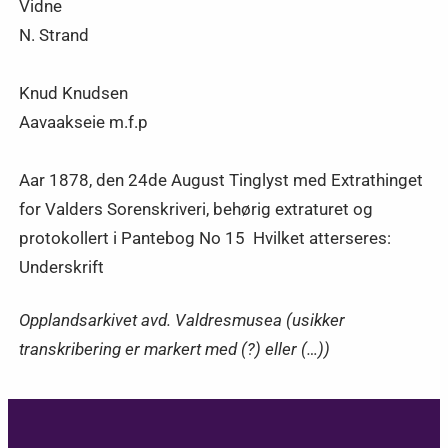
Vidne
N. Strand
Knud Knudsen
Aavaakseie m.f.p
Aar 1878, den 24de August Tinglyst med Extrathinget
for Valders Sorenskriveri, behørig extraturet og
protokollert i Pantebog No 15 Hvilket atterseres:
Underskrift
Opplandsarkivet avd. Valdresmusea (usikker
transkribering er markert med (?) eller (…))