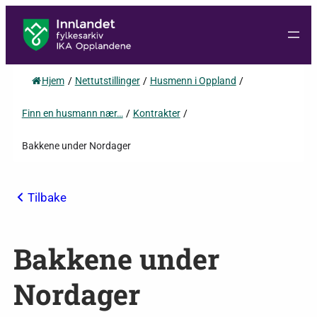
Hjem
/
Nettutstillinger
/
Husmenn i Oppland
/
Finn en husmann nær…
/
Kontrakter
/
Bakkene under Nordager
Tilbake
Bakkene under
Nordager