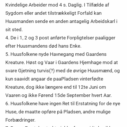
Kvindelige Arbeider mod 4 s. Daglig. I Tilfælde af
Sygdom eller andet tilstrækkeligt Forfald kan
Huusmanden sende en anden antagelig Arbeidskarl i
sit sted.
4. De i 1, 2 og 3 post anførte Forpligtelser paaligger
efter Huusmandens død hans Enke.
5. Huusfolkene nyde Havnegang med Gaardens
Kreature. Høst og Vaar i Gaardens Hjemhage mod at
svare Gjetning turvis(?) med de øvrige Huusmænd, og
kun saavidt angaar de paaPladsen vinterfødte
Kreature, dog ikke længere end til 12te Juni om
Vaaren og ikke Førend 15de September hvert Aar.
6. Huusfolkene have ingen Ret til Erstatning for de nye
Huse, de maatte opføre på Pladsen, andre mulige
Forbædringer.