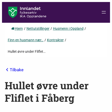
Hjem
/
Nettutstillinger
/
Husmenn i Oppland
/
Finn en husmann nær…
/
Kontrakter
/
Hullet øvre under Fliflet…
Tilbake
Hullet øvre under
Fliflet i Fåberg