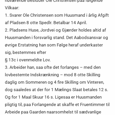
nuværende Besidder Ole Christensen paa følgende
Vilkaar:
1. Svarer Ole Christensen som Huusmand i årlig Afgift
af Pladsen 8 otte Spedlr. Betalbar 14 April.
2. Pladsens Huse, Jordvei og Gjærder holdes altid af
Huusmanden i forsvarlig stand. Det Aabodsansvar og
øvrige Erstatning han som Følge heraf underkaster
sig, bestemmes efter
§ 13c i ovenmeldte Lov.
3. Arbeider han, saa ofte det forlanges – med den
lovbestemte Indskrænkning – mod 8 otte Skilling
daglig om Sommeren og 4 fire Skilling om Vinteren,
dog saaledes at der for 1 Mælings Slaat betales 12 s.
Og for 1 Maal Skuur 16 s. Ligesaa er Huusmanden
pligtig til, paa Forlangende at skaffe et Fruentimmer til
Arbeide paa Gaarden naarsomhelst til sædvanlige