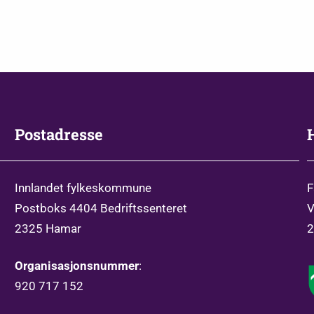
Postadresse
Innlandet fylkeskommune
F
Postboks 4404 Bedriftssenteret
V
2325 Hamar
2
Organisasjonsnummer
:
920 717 152