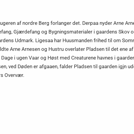
ugeren af nordre Berg forlanger det. Derpaa nyder Arne Arne
defang, Gjærdefang og Bygningsmaterialer i gaardens Skov o
ardens Udmark. Ligesaa har Huusmanden frihed til om Somm
 Arne Arnesen og Hustru overlater Pladsen til det ene af 
 Dage i ugen Vaar og Høst med Creaturene havnes i gaarde
en, ved Døden er afgaaen, falder Pladsen til gaarden igjn ud
rs Overvær.