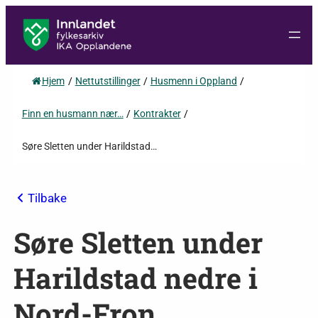
Hjem
/
Nettutstillinger
/
Husmenn i Oppland
/
Finn en husmann nær…
/
Kontrakter
/
Søre Sletten under Harildstad…
Tilbake
Søre Sletten under
Harildstad nedre i
Nord-Fron