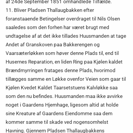
af 24de September 1851 omhandlede Tilfælde.
11. Bliver Pladsen Thallaugbakken efter
foranstaaende Betingelser overdraget til Nils Olsen
saaledes som den forhen har været brugt med
undtagelse af at det ikke tillades Huusmanden at tage
Andet af Granskoven paa Bakkerengen og
Vaarsæterløkken som høver denne Plads til, end til
Husernes Reparation, en liden Ring paa Kjølen kaldet
Brændmyrringen fratages denne Plads, hvorimod
tillægges samme en Løkke ovenfor Veien som gaar til
Kjølen Kvedet Kaldet Taarsetstuens Kalvløkke saa
som den nu befindes. Huusmanden maa ikke avvirke
noget i Gaardens Hjemhage, ligesom altid at holde
sine Kreature af Gaardens Eiendomme saa dem
kommer samme til skade ved nogensomhelst
Havning. Gjennem Pladsen Thallaugbakkens