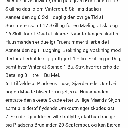
eller de blive anviiste, mod paa given Kost at erholde 4
Skilling daglig om Vinteren, 8 Skilling daglig i
Aannetiden og 6 Skill. daglig den øvrige Tid af
Sommeren samt 12 Skilling for en Mæling at slaa og
16 Skill. for et Maal at skjære. Naar forlanges skaffer
Huusmanden et dueligt Fruentimmer til arbeide i
Aannetiden og til Bagning, Brekning og Vaskning mod
derfor at erholde sig godtgjort 4 – fire Skilling pr. Dag,
samt hver Vinter at Spinde 1 Bu. Stry, hvorfor erholde
Betaling 3 – tre – Bu Mel.
6. I Tilfælde at Pladsens Huse, Gjærder eller Jordvei i
nogen Maade bliver forringet, skal Huusmanden
erstatte den skeete Skade efter uvillige Mænds Skjøn
samt alle deraf flydende Omkostninger skadesløst.
7. Skulde Opsidderen ville fraflytte, skal han frasige
sig Pladsens Brug inden 29 September, og kan Eieren