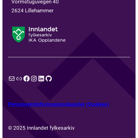
Vormstuguvegen 40
2624 Lillehammer
E-post
Lenke
Facebook
Instagram
LinkedIn
GitHub
Personvern
Informasjonskapsler (Cookies)
© 2025 Innlandet fylkesarkiv