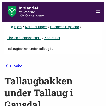
Hjem
/
Nettutstillinger
/
Husmenn i Oppland
/
Finn en husmann nær…
/
Kontrakter
/
Tallaugbakken under Tallaug i…
Tilbake
Tallaugbakken
under Tallaug i
Gausdal