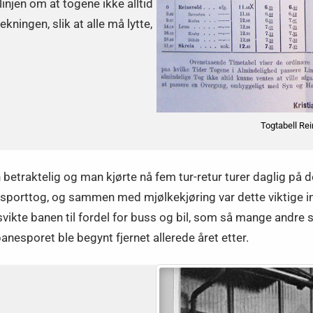
linjen om at togene ikke alltid
ekningen, slik at alle må lytte,
Togtabell Re
 betraktelig og man kjørte nå fem tur-retur turer daglig på 
porttog, og sammen med mjølkekjøring var dette viktige innte
vikte banen til fordel for buss og bil, som så mange andre s
anesporet ble begynt fjernet allerede året etter.