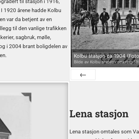
radert til stasjon i 1916,
1. I 1920 årene hadde Kolbu
n var da betjent av en
llegg til den vanlige trafikken
kerier, sagbruk, mølle,
 og i 2004 brant boligdelen av
en.
Kolbu stasjon ca 1904 (Foto
Bilde av Kolbu stasjon omkring 1
Prev
Lena stasjon
Lena stasjon omtales som Val