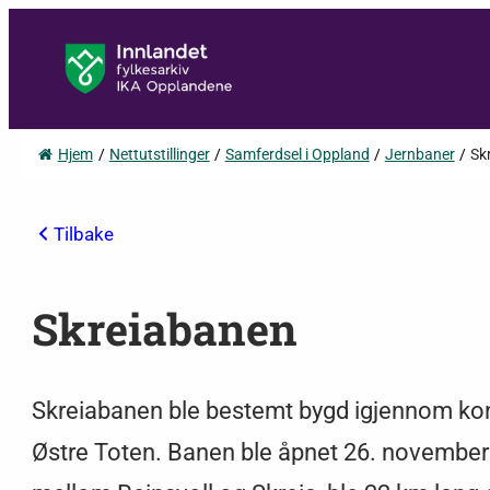
Hjem
/
Nettutstillinger
/
Samferdsel i Oppland
/
Jernbaner
/
Sk
Tilbake
Skreiabanen
Skreiabanen ble bestemt bygd igjennom konge
Østre Toten. Banen ble åpnet 26. novembe