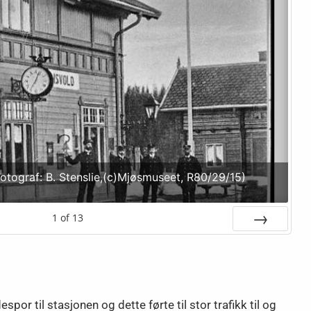
Fotograf: B. Stenslie,(c)Mjøsmuseet, R80/29/15)
1
of
13
Next
r til stasjonen og dette førte til stor trafikk til og