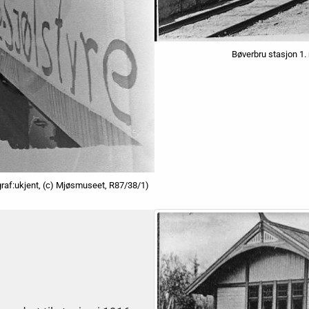
Bøverbru stasjon 1.
ograf:ukjent, (c) Mjøsmuseet, R87/38/1)