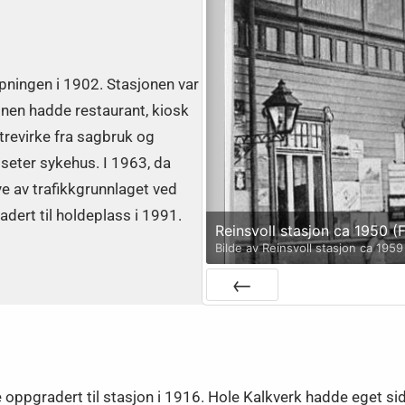
pningen i 1902. Stasjonen var
nen hadde restaurant, kiosk
trevirke fra sagbruk og
tseter sykehus. I 1963, da
e av trafikkgrunnlaget ved
radert til holdeplass i 1991.
Reinsvoll stasjon ca 1950 (
Bilde av Reinsvoll stasjon ca 1959
Prev
gradert til stasjon i 1916. Hole Kalkverk hadde eget sidespo