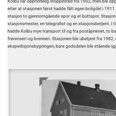
Kolbu var opprinnelig stoppested fra 1902, men ble oppg
etter at stasjonen først hadde fått egen boligdel i 191
stasjon to gjennomgående spor og et buttspor. Stasjone
stasjonsmester, en telegrafist og en stasjonsbetjent. I ti
hadde Kolbu mye transport til og fra poståpneriet, to ba
frørenseri og brenneri. Stasjonen ble ubetjent fra 1982,
ekspedisjonsbygningen, bare godsdelen ble stående igj