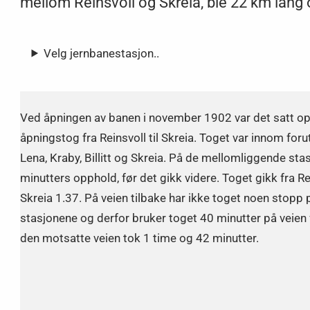
mellom Reinsvoll og Skreia, ble 22 km lang
Velg jernbanestasjon..
Ved åpningen av banen i november 1902 var det satt o
åpningstog fra Reinsvoll til Skreia. Toget var innom foru
Lena, Kraby, Billitt og Skreia. På de mellomliggende st
minutters opphold, før det gikk videre. Toget gikk fra R
Skreia 1.37. På veien tilbake har ikke toget noen stop
stasjonene og derfor bruker toget 40 minutter på veien f
den motsatte veien tok 1 time og 42 minutter.