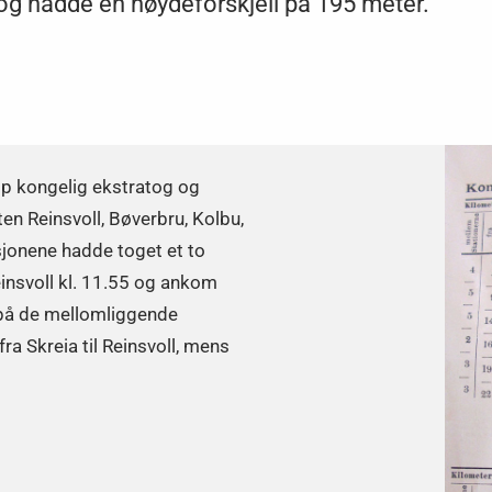
 og hadde en høydeforskjell på 195 meter.
pp kongelig ekstratog og
ten Reinsvoll, Bøverbru, Kolbu,
asjonene hadde toget et to
einsvoll kl. 11.55 og ankom
p på de mellomliggende
ra Skreia til Reinsvoll, mens