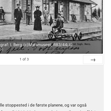
graf: I. Berg (c)Mjøsmuseet, R83/44/8)
904
1
of
3
Next
le stoppested i de første planene, og var også