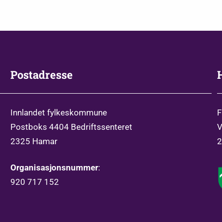
Postadresse
Innlandet fylkeskommune
F
Postboks 4404 Bedriftssenteret
V
2325 Hamar
2
Organisasjonsnummer
:
920 717 152