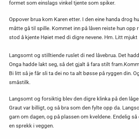
formet som einslags vinkel tjente som spiker.
Oppover brua kom Karen etter. I den eine handa drog hun
måtte gå til spille. Kommet inn på låven reiste hun opp 
stod å kjente Høiet med di digre nevene. Hm. Litt mjukt
Langsomt og stilltiende ruslet di ned låvebrua. Det hadde
Onga hadde lakt seg, så det gjalt å fara stilt fram.Komm
Bi litt så je får sli ta dei no ta alt bøsse på ryggen d
småstilk.
Langsomt og forsiktig blev den digre klinka på den låge 
Graut var billigt, og så bra som den fylte opp da. Langs
garn om dagen, og på plassen om kveldene. Endelig så det
en sprekk i veggen.