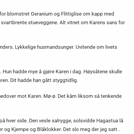
nafor blomstret Geranium og Flittiglise om kapp med
svartbrente stueveggene. Alt vitnet om Karens sans for
nders. Lykkelige husmandsunger. Uvitende om livets
. Hun hadde mye å gjøre Karen i dag. Høysåtene skulle
ren. Dit hadde han gått styggtidlig.
e nedover mot Karen. Mø-ø. Det kåm liksom så tenkende
på hver side. Den vesle salrygge, solsvidde Hagastua lå
er og Kjempe og Blåklokker. Det slo meg der jeg satt .