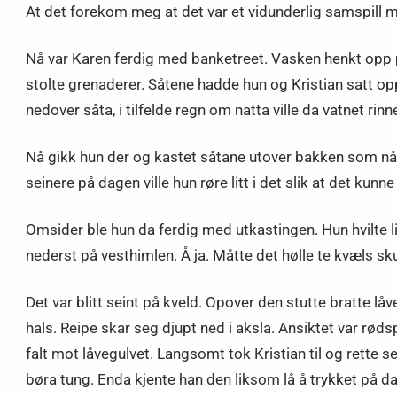
At det forekom meg at det var et vidunderlig samspill 
Nå var Karen ferdig med banketreet. Vasken henkt opp p
stolte grenaderer. Såtene hadde hun og Kristian satt opp
nedover såta, i tilfelde regn om natta ville da vatnet rinn
Nå gikk hun der og kastet såtane utover bakken som nå ha
seinere på dagen ville hun røre litt i det slik at det kunne 
Omsider ble hun da ferdig med utkastingen. Hun hvilte l
nederst på vesthimlen. Å ja. Måtte det hølle te kvæls sk
Det var blitt seint på kveld. Opover den stutte bratte l
hals. Reipe skar seg djupt ned i aksla. Ansiktet var rød
falt mot låvegulvet. Langsomt tok Kristian til og rette s
børa tung. Enda kjente han den liksom lå å trykket på 