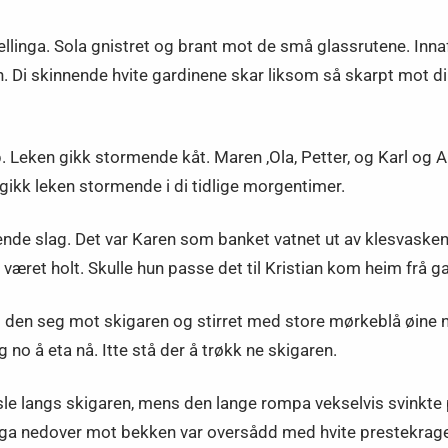
 hellinga. Sola gnistret og brant mot de små glassrutene. In
Di skinnende hvite gardinene skar liksom så skarpt mot di 
eken gikk stormende kåt. Maren ,Ola, Petter, og Karl og A
, gikk leken stormende i di tidlige morgentimer.
nde slag. Det var Karen som banket vatnet ut av klesvasken
været holt. Skulle hun passe det til Kristian kom heim frå ga
et den seg mot skigaren og stirret med store mørkeblå øin
 no å eta nå. Itte stå der å trøkk ne skigaren.
sle langs skigaren, mens den lange rompa vekselvis svinkte 
llinga nedover mot bekken var oversådd med hvite prestekrag