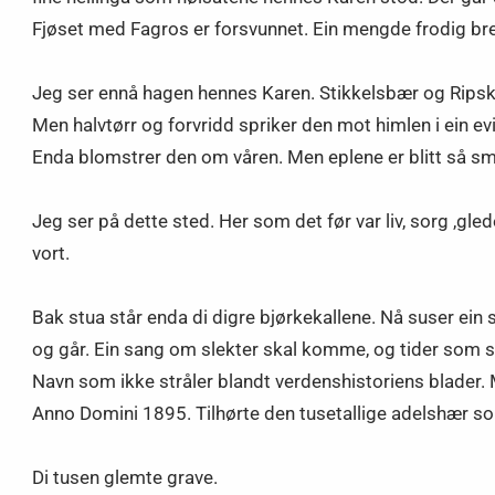
Fjøset med Fagros er forsvunnet. Ein mengde frodig bren
Jeg ser ennå hagen hennes Karen. Stikkelsbær og Ripskj
Men halvtørr og forvridd spriker den mot himlen i ein e
Enda blomstrer den om våren. Men eplene er blitt så 
Jeg ser på dette sted. Her som det før var liv, sorg ,gled
vort.
Bak stua står enda di digre bjørkekallene. Nå suser ei
og går. Ein sang om slekter skal komme, og tider som ska
Navn som ikke stråler blandt verdenshistoriens blader. M
Anno Domini 1895. Tilhørte den tusetallige adelshær som
Di tusen glemte grave.