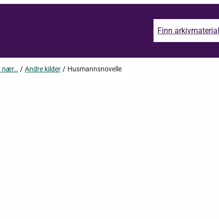
Finn arkivmateria
n nær…
/
Andre kilder
/
Husmannsnovelle