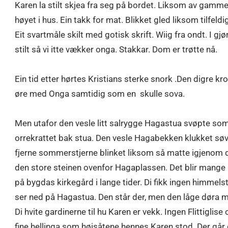
Karen la stilt skjea fra seg på bordet. Liksom av gamme
høyet i hus. Ein takk for mat. Blikket gled liksom tilfel
Eit svartmåle skilt med gotisk skrift. Wiig fra ondt. I g
stilt så vi itte vækker onga. Stakkar. Dom er trøtte nå.
Ein tid etter hørtes Kristians sterke snork .Den digre kro
øre med Onga samtidig som en skulle sova.
Men utafor den vesle litt salrygge Hagastua svøpte somme
orrekrattet bak stua. Den vesle Hagabekken klukket søvn
fjerne sommerstjerne blinket liksom så matte igjenom den
den store steinen ovenfor Hagaplassen. Det blir mange å
på bygdas kirkegård i lange tider. Di fikk ingen himmel
ser ned på Hagastua. Den står der, men den låge døra me
Di hvite gardinerne til hu Karen er vekk. Ingen Flittigli
fine hellinga som høisåtene hennes Karen stod. Der går d