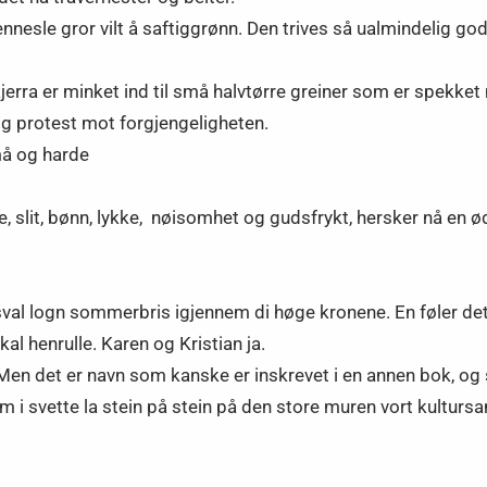
nesle gror vilt å saftiggrønn. Den trives så ualmindelig go
erra er minket ind til små halvtørre greiner som er spekket
vig protest mot forgjengeligheten.
små og harde
e, slit, bønn, lykke, nøisomhet og gudsfrykt, hersker nå en ød
n sval logn sommerbris igjennem di høge kronene. En føler d
l henrulle. Karen og Kristian ja.
en det er navn som kanske er inskrevet i en annen bok, og so
 i svette la stein på stein på den store muren vort kultursa