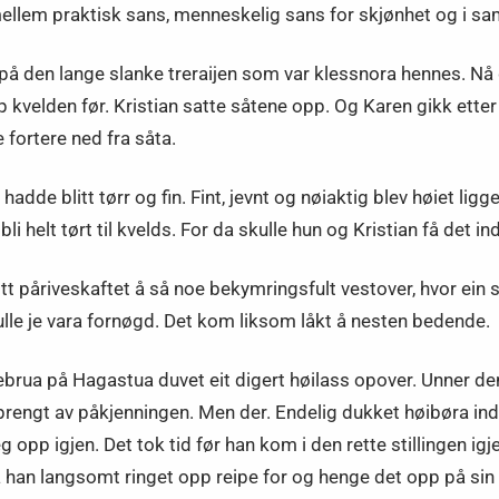
mellem praktisk sans, menneskelig sans for skjønhet og i sa
å den lange slanke treraijen som var klessnora hennes. Nå 
 kvelden før. Kristian satte såtene opp. Og Karen gikk etter 
e fortere ned fra såta.
dde blitt tørr og fin. Fint, jevnt og nøiaktig blev høiet li
bli helt tørt til kvelds. For da skulle hun og Kristian få det ind
itt påriveskaftet å så noe bekymringsfult vestover, hvor ein
ulle je vara fornøgd. Det kom liksom låkt å nesten bedende.
åvebrua på Hagastua duvet eit digert høilass opover. Unner d
sprengt av påkjenningen. Men der. Endelig dukket høibøra ind
eg opp igjen. Det tok tid før han kom i den rette stillingen i
da han langsomt ringet opp reipe for og henge det opp på si