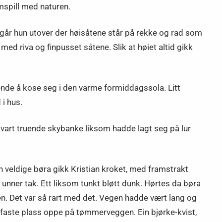
mspill med naturen.
går hun utover der høisåtene står på rekke og rad som
med riva og finpusset såtene. Slik at høiet altid gikk
ggende å kose seg i den varme formiddagssola. Litt
 i hus.
 svart truende skybanke liksom hadde lagt seg på lur
en veldige børa gikk Kristian kroket, med framstrakt
 unner tak. Ett liksom tunkt bløtt dunk. Hørtes da børa
gjen. Det var så rart med det. Vegen hadde vært lang og
n faste plass oppe på tømmerveggen. Ein bjørke-kvist,