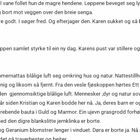
l vane follet hun de magre hendene. Leppene beveget seg lyd
dig bort mot veggen over den breie senga.
jøre godt. I søger fred. Og efterjager den. Karen sukket og så
ppen samlet styrke til ein ny dag. Karens pust var stillere og 
rnattas blålige luft seg omkring hus og natur. Nattestillheta
ig og liksom så fjernt. Fra den vesle fjøskoppen hørtes Ett 
 gjennomsiktige blålige luft. Mennesker ,dyr og natur sov. D
r siden Kristian og Karen bodde her nå. Ja, deres barn er og
strebende bauta i Guld og Marmor. Ein ujevn grasgrodd forhøi
d den digre blankslitte jernklinka er borte.
se og Geranium blomstrer lenger i vinduet. Døra er borte ja. N
et nå traverhester og beiter.