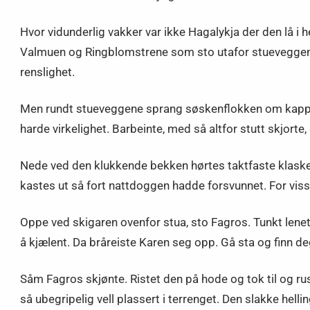
Hvor vidunderlig vakker var ikke Hagalykja der den lå i
Valmuen og Ringblomstrene som sto utafor stueveggen. 
renslighet.
Men rundt stueveggene sprang søskenflokken om kapp. L
harde virkelighet. Barbeinte, med så altfor stutt skjorte
Nede ved den klukkende bekken hørtes taktfaste klaske
kastes ut så fort nattdoggen hadde forsvunnet. For viss 
Oppe ved skigaren ovenfor stua, sto Fagros. Tunkt len
å kjælent. Da bråreiste Karen seg opp. Gå sta og finn deg
Såm Fagros skjønte. Ristet den på hode og tok til og ru
så ubegripelig vell plassert i terrenget. Den slakke he