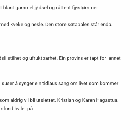
dt blant gammel jødsel og råttent fjøstømmer.
 med kveke og nesle. Den store søtapalen står enda.
sli stilhet og ufruktbarhet. Ein provins er tapt for lannet
et suser å synger ein tidlaus sang om livet som kommer
m aldrig vil bli utslettet. Kristian og Karen Hagastua.
mfund hviler på.