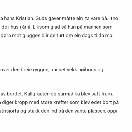
a hans Kristian. Guds gaver måtte ein ta vare på. Itno
kk de i hus i år å. Liksom glad så hun på mannen som
 døra mot gluggen blir de turt om ein dags ti da ma.
mt over den breie ryggen, pusset vekk høiboss og
 av bordet. Kallgrauten og surmjølka blev satt fram.
Ein diger kropp med store krefter som blev ødet bort på
strisjorta og stakk den ind på den vante plassen, oppi