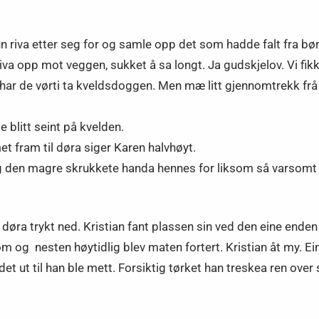
 riva etter seg for og samle opp det som hadde falt fra bør
riva opp mot veggen, sukket å sa longt. Ja gudskjelov. Vi fi
 har de vørti ta kveldsdoggen. Men mæ litt gjennomtrekk frå
 blitt seint på kvelden.
et fram til døra siger Karen halvhøyt.
in. Og den magre skrukkete handa hennes for liksom så varso
døra trykt ned. Kristian fant plassen sin ved den eine enden
om og nesten høytidlig blev maten fortert. Kristian åt my. 
 ut til han ble mett. Forsiktig tørket han treskea ren over 