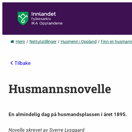
Hjem
/
Nettutstillinger
/
Husmenn i Oppland
/
Finn en husman
Tilbake
Husmannsnovelle
En almindelig dag på husmandsplassen i året 1895.
Novelle skrevet av Sverre Lysgaard