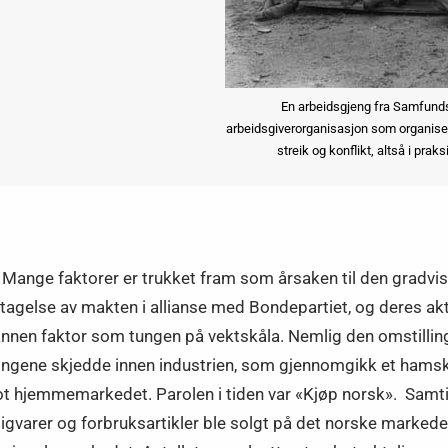
En arbeidsgjeng fra Samfundsh
arbeidsgiverorganisasjon som organisert
streik og konflikt, altså i praks
 Mange faktorer er trukket fram som årsaken til den gradvi
ertagelse av makten i allianse med Bondepartiet, og deres a
 annen faktor som tungen på vektskåla. Nemlig den omstillin
ngene skjedde innen industrien, som gjennomgikk et hamskif
t hjemmemarkedet. Parolen i tiden var «Kjøp norsk». Samtidi
igvarer og forbruksartikler ble solgt på det norske markedet