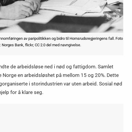
nnomføringen av paripolitikken og bidro til Hornsrudsregjeringens fall. Foto
e: Norges Bank, flickr, CC 2.0 del med navngivelse.
endte de arbeidsløse ned i nød og fattigdom. Samlet
de Norge en arbeidsløshet på mellom 15 og 20%. Dette
organiserte i storindustrien var uten arbeid. Sosial nød
jelp for å klare seg.