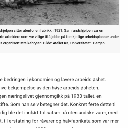
jelpen sitter utenfor en fabrikk i 1921. Samfundshjelpen var en
e arbeidere som var villige til å jobbe på forskjellige arbeidsplasser under
is organisert streikebryteri. Bilde: Atelier KK, Universitetet i Bergen
se bedringen i økonomien og lavere arbeidsløshet.
ktive bekjempelse av den høye arbeidsløsheten.
gen næringslivet gjennomgikk på 1930 tallet, en
te. Som han selv betegner det. Konkret førte dette til
g ble det innført tollsatser på utenlandske varer, med
, til erstatning for råvarer og halvfabrikata som var mer