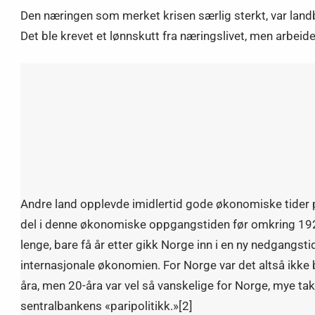
Den næringen som merket krisen særlig sterkt, var land
Det ble krevet et lønnskutt fra næringslivet, men arbeid
Andre land opplevde imidlertid gode økonomiske tider p
del i denne økonomiske oppgangstiden før omkring 1928
lenge, bare få år etter gikk Norge inn i en ny nedgang
internasjonale økonomien. For Norge var det altså ikke
åra, men 20-åra var vel så vanskelige for Norge, mye ta
sentralbankens «paripolitikk.»[2]