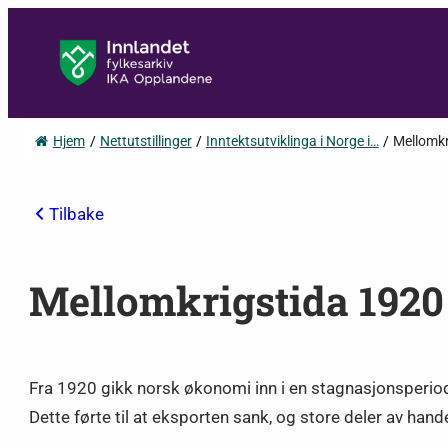
Hjem
/
Nettutstillinger
/
Inntektsutviklinga i Norge i…
/
Mellomk
Tilbake
Mellomkrigstida 1920
Fra 1920 gikk norsk økonomi inn i en stagnasjonsperiod
Dette førte til at eksporten sank, og store deler av hand