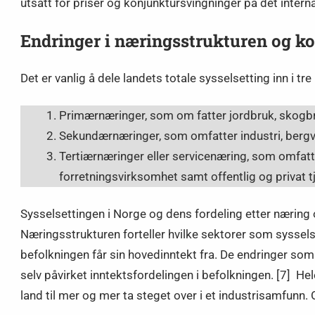
utsatt for priser og konjunktursvingninger på det intern
Endringer i næringsstrukturen og k
Det er vanlig å dele landets totale sysselsetting inn i t
Primærnæringer, som om fatter jordbruk, skogbru
Sekundærnæringer, som omfatter industri, bergve
Tertiærnæringer eller servicenæring, som omfat
forretningsvirksomhet samt offentlig og privat t
Sysselsettingen i Norge og dens fordeling etter næring 
Næringsstrukturen forteller hvilke sektorer som syssels
befolkningen får sin hovedinntekt fra. De endringer so
selv påvirket inntektsfordelingen i befolkningen. [7] Hele
land til mer og mer ta steget over i et industrisamfun