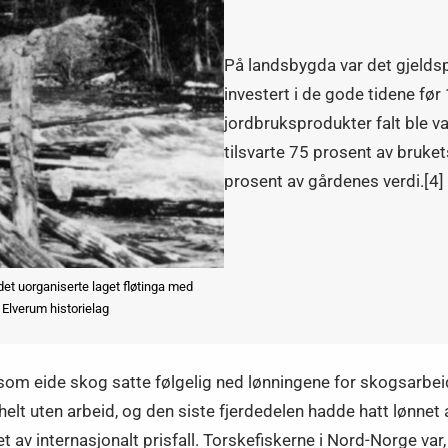
På landsbygda var det gjeld
investert i de gode tidene fø
jordbruksprodukter falt ble v
tilsvarte 75 prosent av bruke
prosent av gårdenes verdi.[4]
et uorganiserte laget fløtinga med
 Elverum historielag
e som eide skog satte følgelig ned lønningene for skogsarb
lt uten arbeid, og den siste fjerdedelen hadde hatt lønnet ar
t av internasjonalt prisfall. Torskefiskerne i Nord-Norge 