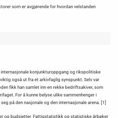
faktorer som er avgjørende for hvordan velstanden
internasjonale konjunkturoppgang og rikspolitiske
viktig også ut fra et arkivfaglig synspunkt. Selv var
oden fikk han samlet inn en rekke bedriftsakiver, som
torifaget. For å kunne belyse ulike sammenhenger i
 seg på den nasjonale og den internasjonale arena. [1]
r og budsjetter. Fattigstatistikk og statistiske årbøker