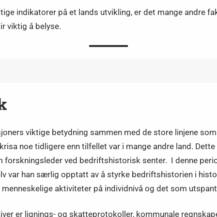
tige indikatorer på et lands utvikling, er det mange andre 
 viktig å belyse.
k
joners viktige betydning sammen med de store linjene som 
isa noe tidligere enn tilfellet var i mange andre land. Dette 
m forskningsleder ved bedriftshistorisk senter. I denne peri
v var han særlig opptatt av å styrke bedriftshistorien i his
 menneskelige aktiviteter på individnivå og det som utspant
kiver er lignings- og skatteprotokoller, kommunale regnskape