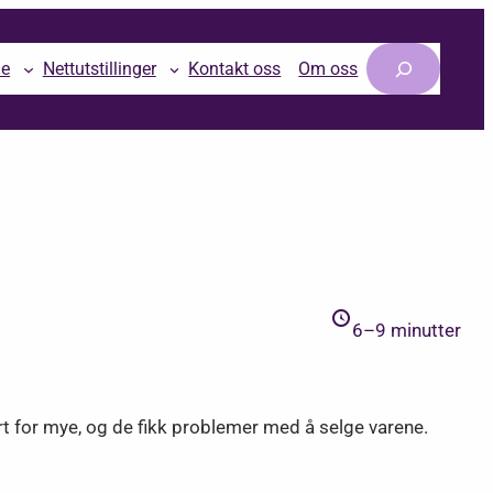
Søk
le
Nettutstillinger
Kontakt oss
Om oss
6–9 minutter
rt for mye, og de fikk problemer med å selge varene.