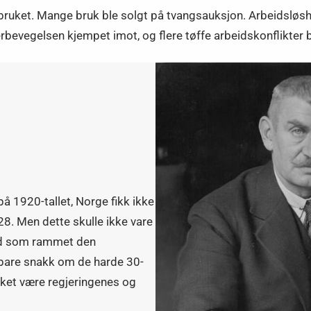
bruket. Mange bruk ble solgt på tvangsauksjon. Arbeidsløsh
erbevegelsen kjempet imot, og flere tøffe arbeidskonflikter b
å 1920-tallet, Norge fikk ikke
. Men dette skulle ikke vare
stid som rammet den
 bare snakk om de harde 30-
kket være regjeringenes og