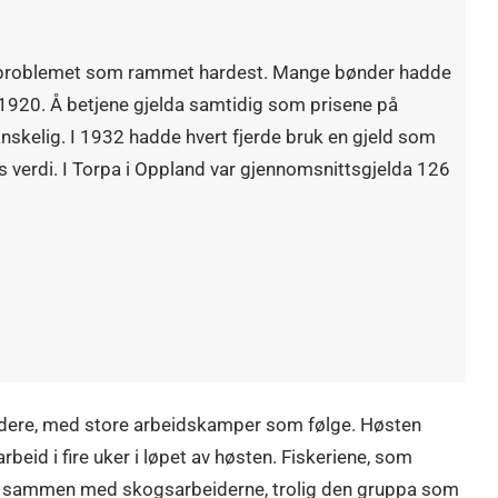
sproblemet som rammet hardest. Mange bønder hadde
r 1920. Å betjene gjelda samtidig som prisene på
anskelig. I 1932 hadde hvert fjerde bruk en gjeld som
ts verdi. I Torpa i Oppland var gjennomsnittsgjelda 126
eidere, med store arbeidskamper som følge. Høsten
beid i fire uker i løpet av høsten. Fiskeriene, som
var, sammen med skogsarbeiderne, trolig den gruppa som