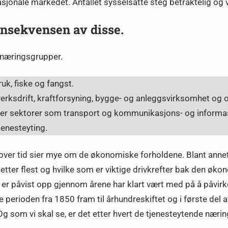
asjonale markedet. Antallet sysselsatte steg betraktelig og 
onsekvensen av disse.
re næringsgrupper.
k, fiske og fangst.
rksdrift, kraftforsyning, bygge- og anleggsvirksomhet og o
ter sektorer som transport og kommunikasjons- og informa
jenesteyting.
over tid sier mye om de økonomiske forholdene. Blant annet 
etter flest og hvilke som er viktige drivkrefter bak den øko
m er påvist opp gjennom årene har klart vært med på å påvir
 perioden fra 1850 fram til århundreskiftet og i første del av
n. Og som vi skal se, er det etter hvert de tjenesteytende 