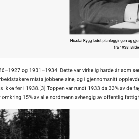
Nicolai Rygg ledet planleggingen og gje
fra 1938. Bild
 1926–1927 og 1931–1934. Dette var virkelig harde år som s
Arbeidstakere mista jobbene sine, og i gjennomsnitt opplev
 ikke før i 1938.[3] Toppen var rundt 1933 da 33% av de fag
ar omkring 15% av alle nordmenn avhengig av offentlig fattigh