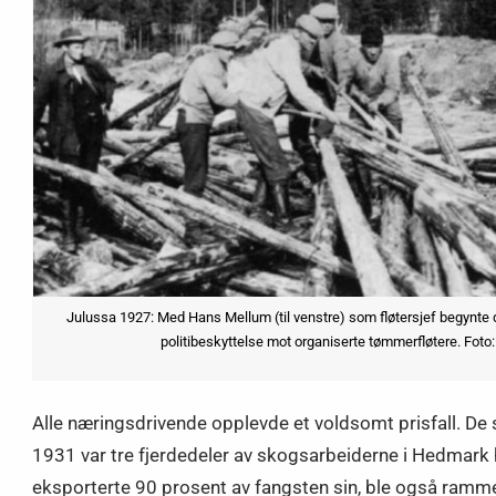
Julussa 1927: Med Hans Mellum (til venstre) som fløtersjef begynte d
politibeskyttelse mot organiserte tømmerfløtere. Foto:
Alle næringsdrivende opplevde et voldsomt prisfall. D
1931 var tre fjerdedeler av skogsarbeiderne i Hedmark he
eksporterte 90 prosent av fangsten sin, ble også ramme