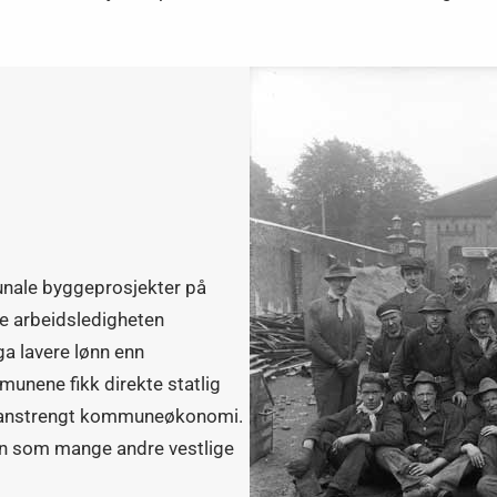
nale byggeprosjekter på
de arbeidsledigheten
ga lavere lønn enn
munene fikk direkte statlig
før anstrengt kommuneøkonomi.
en som mange andre vestlige